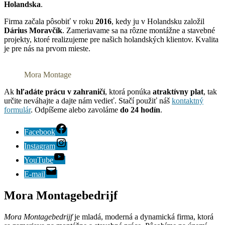
Holandska
.
Firma začala pôsobiť v roku
2016
, kedy ju v Holandsku založil
Dárius Moravčík
. Zameriavame sa na rôzne montážne a stavebné
projekty, ktoré realizujeme pre našich holandských klientov. Kvalita
je pre nás na prvom mieste.
Mora Montage
Ak
hľadáte prácu v zahraničí
, ktorá ponúka
atraktívny plat
, tak
určite neváhajte a dajte nám vedieť. Stačí použiť náš
kontaktný
formulár
. Odpíšeme alebo zavoláme
do 24 hodín
.
Facebook
Instagram
YouTube
E-mail
Mora Montagebedrijf
Mora Montagebedrijf
je mladá, moderná a dynamická firma, ktorá