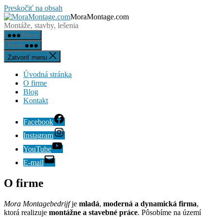
Preskočiť na obsah
MoraMontage.com
Montáže, stavby, lešenia
Menu
Menu
Zatvoriť menu
Úvodná stránka
O firme
Blog
Kontakt
Facebook
Instagram
YouTube
E-mail
O firme
Mora Montagebedrijf
je
mladá
,
moderná a
dynamická firma
,
ktorá realizuje
montážne a stavebné práce
. Pôsobíme na území